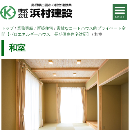
現
トップ
/
業務実績
/
新築住宅
/
素敵なコートハウス的プライベート空
在
間【ゼロエネルギーハウス、長期優良住宅対応】
/
和室
の
和室
位
置：