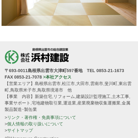
〒693-0011島根県出雲市大津町597番地 TEL 0853-21-1673
FAX 0853-21-7078
>本社アクセス
【営業エリア】島根県出雲市,松江市,大田市,雲南市,斐川町,東出雲
町,鳥取県米子市,鳥取県境港市 他
【事業 内容】新築住宅,リフォーム,建築設計監理施工,土木工事,
事業サポート,宅地建物取引業,運送業,産業廃棄物収集運搬業,金属
製品製造･製缶業
>
リンク・著作権・免責事項について
>
個人情報の取り扱いについて
>
サイトマップ