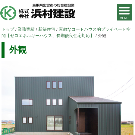
現
トップ
/
業務実績
/
新築住宅
/
素敵なコートハウス的プライベート空
在
間【ゼロエネルギーハウス、長期優良住宅対応】
/
外観
の
外観
位
置：