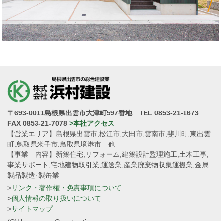
〒693-0011島根県出雲市大津町597番地 TEL 0853-21-1673
FAX 0853-21-7078
>本社アクセス
【営業エリア】島根県出雲市,松江市,大田市,雲南市,斐川町,東出雲
町,鳥取県米子市,鳥取県境港市 他
【事業 内容】新築住宅,リフォーム,建築設計監理施工,土木工事,
事業サポート,宅地建物取引業,運送業,産業廃棄物収集運搬業,金属
製品製造･製缶業
>
リンク・著作権・免責事項について
>
個人情報の取り扱いについて
>
サイトマップ