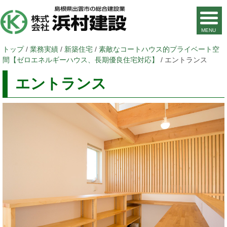
現
トップ
/
業務実績
/
新築住宅
/
素敵なコートハウス的プライベート空
在
間【ゼロエネルギーハウス、長期優良住宅対応】
/
エントランス
の
エントランス
位
置：