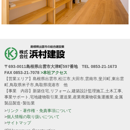
〒693-0011島根県出雲市大津町597番地 TEL 0853-21-1673
FAX 0853-21-7078
>本社アクセス
【営業エリア】島根県出雲市,松江市,大田市,雲南市,斐川町,東出雲
町,鳥取県米子市,鳥取県境港市 他
【事業 内容】新築住宅,リフォーム,建築設計監理施工,土木工事,
事業サポート,宅地建物取引業,運送業,産業廃棄物収集運搬業,金属
製品製造･製缶業
>
リンク・著作権・免責事項について
>
個人情報の取り扱いについて
>
サイトマップ