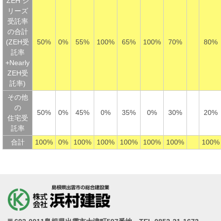
ZEH シ
リーズ
受託率
の合計
(ZEH受
50%
0%
55%
100%
65%
100%
70%
80%
託率
+Nearly
ZEH受
託率)
その他
の
50%
0%
45%
0%
35%
0%
30%
20%
住宅受
託率
合計
100%
0%
100%
100%
100%
100%
100%
100%