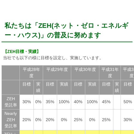
私たちは「ZEH(ネット・ゼロ・エネルギ
ー・ハウス)」の普及に努めます
【ZEH目標・実績】
当社でも以下の様に目標を設定し、実施しています。
平成28年
平成29年度
平成30年度
平成31年
平成3
度
度
度
目標
実
目標
実績
目標
実績
目標
実
目標
績
績
ZEH
30%
0%
35%
100%
40%
100%
45%
50%
受託率
Nearly
ZEH
20%
0%
20%
0%
25%
0%
25%
30%
受託率